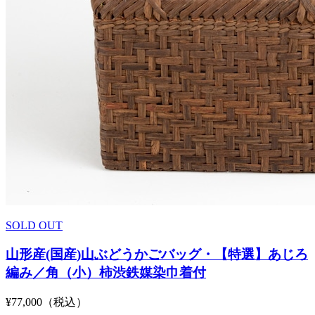
SOLD OUT
山形産(国産)山ぶどうかごバッグ・【特選】あじろ
編み／角（小）柿渋鉄媒染巾着付
¥77,000（税込）