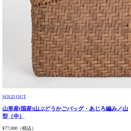
SOLD OUT
山形産(国産)山ぶどうかごバッグ・あじろ編み／山
型（中）
¥77,000（税込）