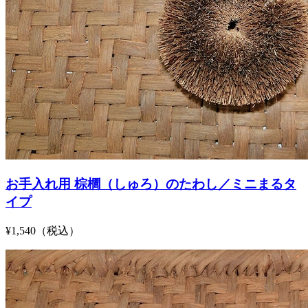
お手入れ用 棕櫚（しゅろ）のたわし／ミニまるタ
イプ
¥1,540（税込）