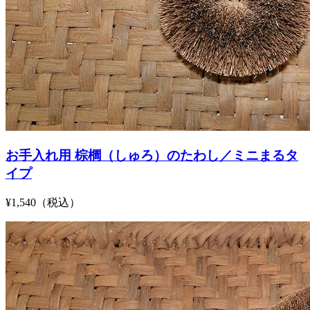
お手入れ用 棕櫚（しゅろ）のたわし／ミニまるタ
イプ
¥1,540（税込）