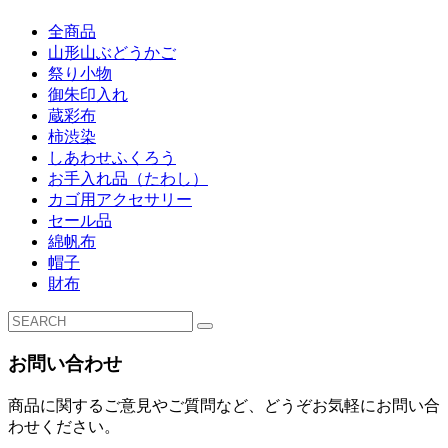
全商品
山形山ぶどうかご
祭り小物
御朱印入れ
蔵彩布
柿渋染
しあわせふくろう
お手入れ品（たわし）
カゴ用アクセサリー
セール品
綿帆布
帽子
財布
お問い合わせ
商品に関するご意見やご質問など、どうぞお気軽にお問い合
わせください。