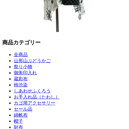
商品カテゴリー
全商品
山形山ぶどうかご
祭り小物
御朱印入れ
蔵彩布
柿渋染
しあわせふくろう
お手入れ品（たわし）
カゴ用アクセサリー
セール品
綿帆布
帽子
財布